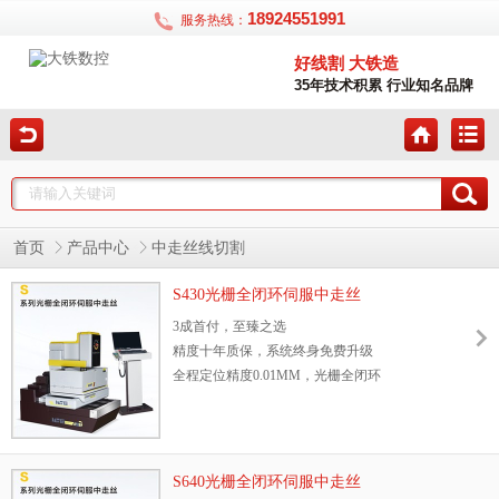
18924551991
服务热线：
好线割 大铁造
35年技术积累 行业知名品牌
首页
产品中心
中走丝线切割
S430光栅全闭环伺服中走丝
3成首付，至臻之选
精度十年质保，系统终身免费升级
全程定位精度0.01MM，光栅全闭环
永不中毒、自动打表、自动分中、Z轴自动复
位
S640光栅全闭环伺服中走丝