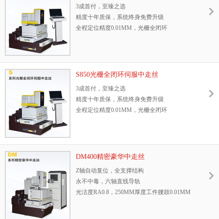
3成首付，至臻之选
精度十年质保，系统终身免费升级
全程定位精度0.01MM，光栅全闭环
永不中毒、自动打表、自动分中、Z轴自动复
位
S850光栅全闭环伺服中走丝
3成首付，至臻之选
精度十年质保，系统终身免费升级
全程定位精度0.01MM，光栅全闭环
永不中毒、自动打表、自动分中、Z轴自动复
位
DM400精密豪华中走丝
Z轴自动复位，全支撑结构
永不中毒，六轴直线导轨
光洁度RA0.8，250MM厚度工件腰鼓0.01MM
水框折叠式开门，传统中走丝性价比天花板